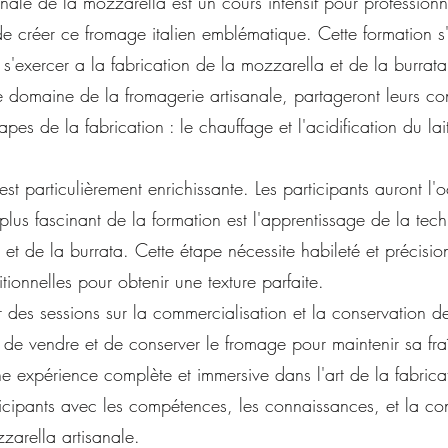
sanale de la mozzarella est un cours intensif pour professio
 de créer ce fromage italien emblématique. Cette formation s'
e s'exercer a la fabrication de la mozzarella et de la burra
le domaine de la fromagerie artisanale, partageront leurs c
étapes de la fabrication : le chauffage et l'acidification du l
st particulièrement enrichissante. Les participants auront l'oc
 plus fascinant de la formation est l'apprentissage de la tec
et de la burrata. Cette étape nécessite habileté et précision
tionnelles pour obtenir une texture parfaite.
r des sessions sur la commercialisation et la conservation d
, de vendre et de conserver le fromage pour maintenir sa fra
e expérience complète et immersive dans l'art de la fabrica
ticipants avec les compétences, les connaissances, et la co
zarella artisanale.