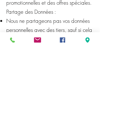
promotionnelles et des offres spéciales.
Partage des Données :
Nous ne partageons pas vos données
personnelles avec des tiers, sauf si cela
est nécessaire pour fournir nos services
(par exemple, traitement des
paiements) ou si la loi l'exige.
Sécurité des Données :
Nous prenons des mesures de sécurité
appropriées pour protéger vos
données contre l'accès non autorisé, la
modification, la divulgation ou la
destruction.
Vos Droits :
Vous avez le droit d'accéder à vos
données personnelles, de les rectifier,